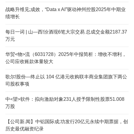
战略升维见;成效，“Data x AI”驱动神州控股2025年中期业
绩增长
每日一词 | 山—西!汾酒现6笔大宗交易 总成交金额2187.37
万元
华贸<物>流（6031?28）2025年中报简析：增收不增利，
公司应收账款体量较大
歌尔!股份—终止以 104 亿港元收购联丰商业集团旗下两公
司股权事项
中<望>软件：拟向激励对象231人授予限制性股票51.008
万股
【公司新.闻】中铝国际成;功发行20亿元永续中期票据，创
历史最优融资纪录