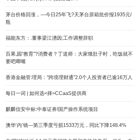
茅台价格回涨，—今日25年飞?天茅台原箱批价报1935元/
瓶
福能东方：.董事梁江湧因;工作调整辞职
百果,园“教育”?消费者？丁道师：大家饿肚子时，吃饭就不
要吧唧嘴
香港金融管:理局：“跨境理财通”2.0个人投资者已逾16万人
每日一词 | 如何选<择>CCaaS提供商
麒麟信安中标:中泰证券!国产操作系统项目
澳华‘内’镜—第三季度亏损1533万元，同比下降148.4%