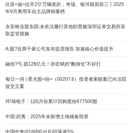
比亚<迪>拉开2‘0’万辆差距，奇瑞、银河稳居前三丨2025
年9月乘用车自主品牌销量榜
永安林业股东因:未依法履行其他职责被深圳证券交易所采
取监管措施
A;股?近两千家公司发布提质报告 加速核心价值提升
融创?亏.损128亿元！孙宏斌的“翻身仗”不好打
每日一词 | 星光股<份>（00207.6）投资者索赔案已向法院
提交立案
环!旭电子：1{0}月份累计回购股份877500股
中国:武夷：2025年未新增土地储备投资
中国中免(018{8}0.H,K)回落逾5%