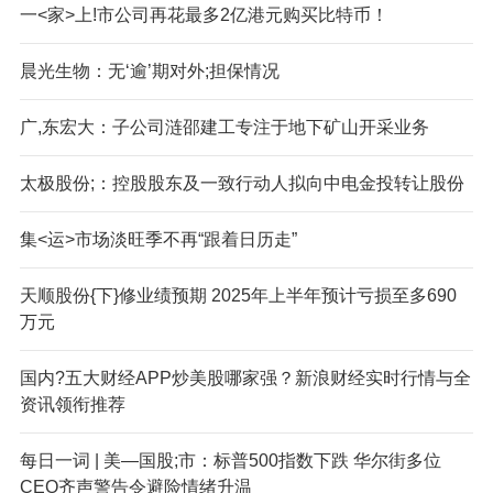
一<家>上!市公司再花最多2亿港元购买比特币！
晨光生物：无‘逾’期对外;担保情况
广,东宏大：子公司涟邵建工专注于地下矿山开采业务
太极股份;：控股股东及一致行动人拟向中电金投转让股份
集<运>市场淡旺季不再“跟着日历走”
天顺股份{下}修业绩预期 2025年上半年预计亏损至多690
万元
国内?五大财经APP炒美股哪家强？新浪财经实时行情与全
资讯领衔推荐
每日一词 | 美—国股;市：标普500指数下跌 华尔街多位
CEO齐声警告令避险情绪升温