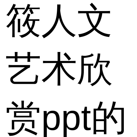
筱人文
艺术欣
赏ppt的