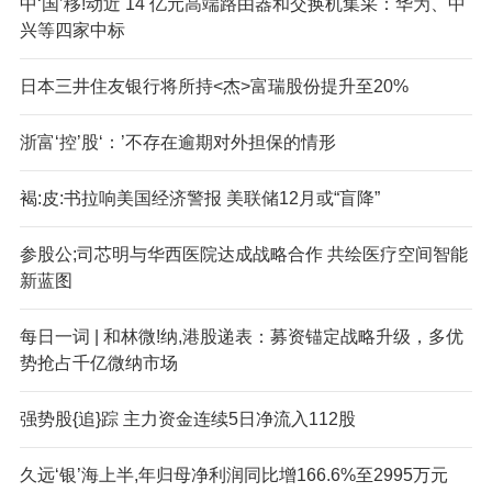
中‘国’移!动近 14 亿元高端路由器和交换机集采：华为、中
兴等四家中标
日本三井住友银行将所持<杰>富瑞股份提升至20%
浙富‘控’股‘：’不存在逾期对外担保的情形
褐:皮:书拉响美国经济警报 美联储12月或“盲降”
参股公;司芯明与华西医院达成战略合作 共绘医疗空间智能
新蓝图
每日一词 | 和林微!纳,港股递表：募资锚定战略升级，多优
势抢占千亿微纳市场
强势股{追}踪 主力资金连续5日净流入112股
久远‘银’海上半,年归母净利润同比增166.6%至2995万元