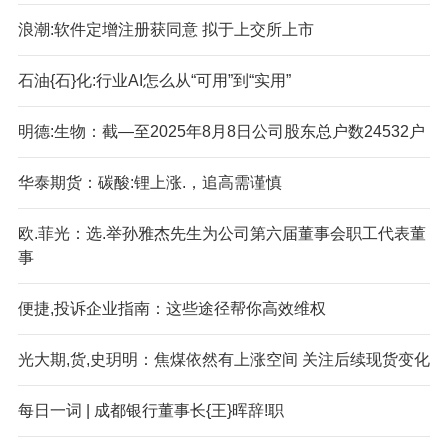
浪潮:软件定增注册获同意 拟于上交所上市
石油{石}化:行业AI怎么从“可用”到“实用”
明德:生物：截—至2025年8月8日公司股东总户数24532户
华泰期货：碳酸:锂上涨.，追高需谨慎
欧.菲光：选.举孙雅杰先生为公司第六届董事会职工代表董
事
便捷,投诉企业指南：这些途径帮你高效维权
光大期,货,史玥明：焦煤依然有上涨空间 关注后续现货变化
每日一词 | 成都银行董事长{王}晖辞!职