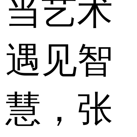
当艺术
遇见智
慧，张