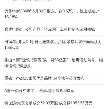
奥普特;(688686)6月30日股东户数0.6万户，较上期减少
13.18%
强达电路;：公司产品广泛应用于工业控制等应用领域
日‘本’财务大臣对:日元走势表示担忧 策略师警告面临跌向
155风险
乐山市商?业银行回应“骗—贷33亿案”：追责没划句号，继
续追偿贷款损失
重磅！{“}2025家居优选品牌”34个榜单公开发布
A股千亿分红来了:，最高.每手派现660元
科.威尔大宗交易成交52.03万股 成交额1953.56万元