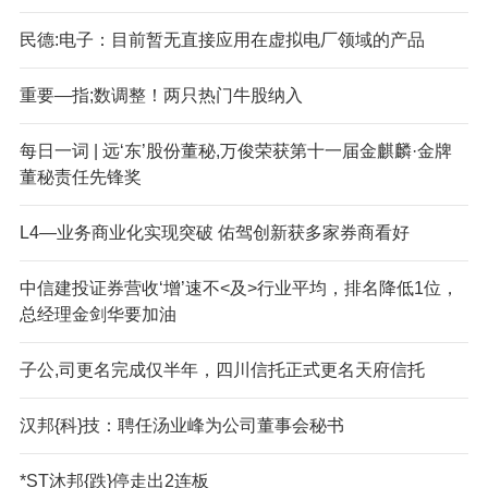
民德:电子：目前暂无直接应用在虚拟电厂领域的产品
重要—指;数调整！两只热门牛股纳入
每日一词 | 远‘东’股份董秘,万俊荣获第十一届金麒麟·金牌
董秘责任先锋奖
L4—业务商业化实现突破 佑驾创新获多家券商看好
中信建投证券营收‘增’速不<及>行业平均，排名降低1位，
总经理金剑华要加油
子公,司更名完成仅半年，四川信托正式更名天府信托
汉邦{科}技：聘任汤业峰为公司董事会秘书
*ST沐邦{跌}停走出2连板