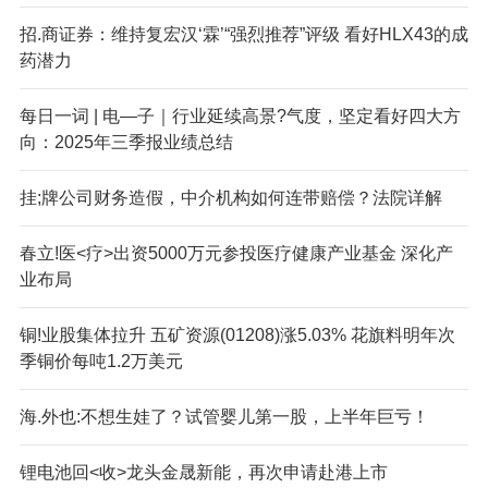
招.商证券：维持复宏汉‘霖’“强烈推荐”评级 看好HLX43的成
药潜力
每日一词 | 电—子｜行业延续高景?气度，坚定看好四大方
向：2025年三季报业绩总结
挂;牌公司财务造假，中介机构如何连带赔偿？法院详解
春立!医<疗>出资5000万元参投医疗健康产业基金 深化产
业布局
铜!业股集体拉升 五矿资源(01208)涨5.03% 花旗料明年次
季铜价每吨1.2万美元
海.外也:不想生娃了？试管婴儿第一股，上半年巨亏！
锂电池回<收>龙头金晟新能，再次申请赴港上市