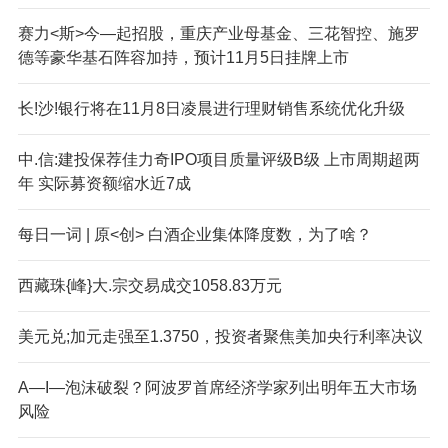
赛力<斯>今—起招股，重庆产业母基金、三花智控、施罗
德等豪华基石阵容加持，预计11月5日挂牌上市
长!沙!银行将在11月8日凌晨进行理财销售系统优化升级
中.信:建投保荐佳力奇IPO项目质量评级B级 上市周期超两
年 实际募资额缩水近7成
每日一词 | 原<创> 白酒企业集体降度数，为了啥？
西藏珠{峰}大.宗交易成交1058.83万元
美元兑;加元走强至1.3750，投资者聚焦美加央行利率决议
A—I—泡沫破裂？阿波罗首席经济学家列出明年五大市场
风险