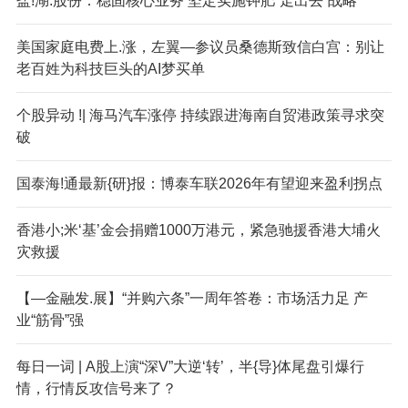
盐!湖.股份：稳固核心业务 坚定实施钾肥“走出去”战略
美国家庭电费上.涨，左翼—参议员桑德斯致信白宫：别让
老百姓为科技巨头的AI梦买单
个股异动 !| 海马汽车涨停 持续跟进海南自贸港政策寻求突
破
国泰海!通最新{研}报：博泰车联2026年有望迎来盈利拐点
香港小;米‘基’金会捐赠1000万港元，紧急驰援香港大埔火
灾救援
【—金融发.展】“并购六条”一周年答卷：市场活力足 产
业“筋骨”强
每日一词 | A股上演“深V”大逆‘转’，半{导}体尾盘引爆行
情，行情反攻信号来了？