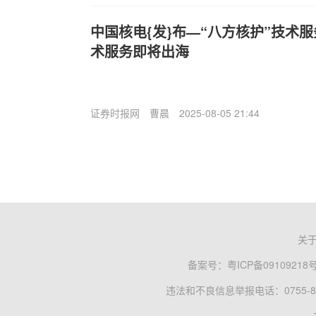
中国核电{发}布—“八方核护”技术
术服务即将出海
证券时报网
曹晨
2025-08-05 21:44
关
备案号：
粤ICP备09109218
违法和不良信息举报电话：0755-83