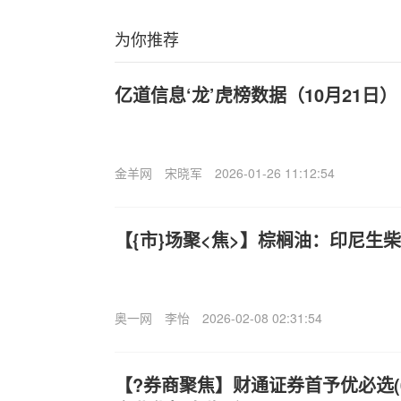
为你推荐
亿道信息‘龙’虎榜数据（10月21日）
金羊网
宋晓军
2026-01-26 11:12:54
【{市}场聚<焦>】棕榈油：印尼生
奥一网
李怡
2026-02-08 02:31:54
【?券商聚焦】财通证券首予优必选(09