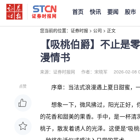
首页
快讯
要闻
股市
您当前的位置：
证券时报
>
公司
>
正文
【吸桃伯爵】不止是零
漫情书
来源：证券时报网
作者：宋晓军
2026-02-08 
序章：当法式浪漫遇上夏日甜蜜，
点赞
想象一下，微风拂过，阳光正好，
的花香和甜美的果香。手中，是一杯清
桃子，散发着诱人的光泽。这便是“吸桃