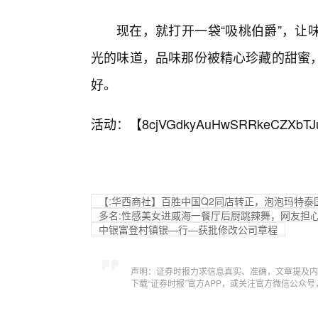
现在，就打开一袋“吸桃伯爵”，让
光的味道，品味那份被精心珍藏的甜蜜
好。
活动：【
8cjVGdkyAuHwSRRkeCZXbTJ
【:华西商社】百胜中国Q2同店转正，泡泡玛特
多名:性感美女进威海一餐厅后厨跳辣舞，网友担
中银富登村镇银—行—获批修改公司章程
声明：证券时报力求信息真实、准确，文章提及内
下载“证券时报”官方APP，或关注官方微信公众