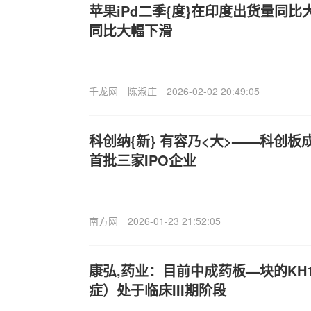
苹果iP
d二季{度}在印度出货量同比
同比大幅下滑
千龙网
陈淑庄
2026-02-02 20:49:05
科创纳{新} 有容乃<大>——科创
首批三家IPO企业
南方网
2026-01-23 21:52:05
康弘,药业：目前中成药板—块的KH
症）处于临床III期阶段