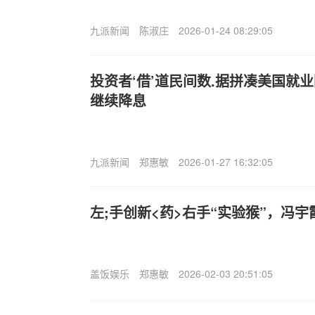
九派新闻
陈淑庄
2026-01-24 08:29:05
投资者‘借’道民间数.据拼凑美国就
继续降息
九派新闻
郑惠敏
2026-01-27 16:32:05
左;手创新<药>右手“实验猴”，冯
盖饭娱乐
郑惠敏
2026-02-03 20:51:05