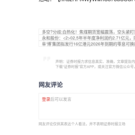
多空?分歧;白热化！焦煤期货宽幅震荡，空头紧盯
永和股份：<2>02,5年半年度净利润约2.71亿元，同
阜‘博’集团拟发行16亿港元2026年到期的零息可换
声明：证券时报力求信息真实、准确，文章提及内
下载“证券时报”官方APP，或关注官方微信公众
网友评论
登录
后可以发言
网友评论仅供其表达个人看法，并不表明证券时报立场