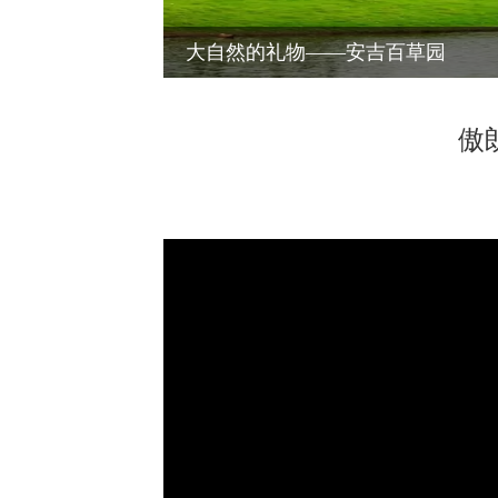
大自然的礼物——安吉百草园
傲