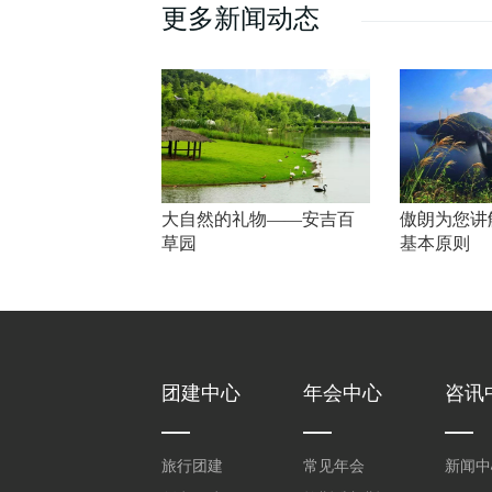
更多新闻动态
大自然的礼物——安吉百
傲朗为您讲
草园
基本原则
团建中心
年会中心
咨讯
旅行团建
常见年会
新闻中