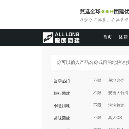
甄选全球
3000+
团建
首页
团建
不限
旱地冰壶
当季热门
不限
安吉大竹海
旅行团建
不限
泡泡舞龙
创意团建
不限
真人CS
趣味团建