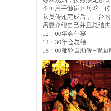
不可用手触碰乒乓球。传
队员传递完成后，上台的
需要介绍自己并且总结失
12
：
00
年会午宴
14
：
30
年会总结
18
：
00
邮轮自助餐
+
假面