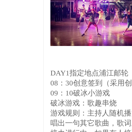
DAY1
指定地点浦江邮轮
08
：
30
创意签到（采用创
09
：
10
破冰小游戏
破冰游戏：歌趣串烧
游戏规则：主持人随机播
唱出一句其它歌曲，歌词