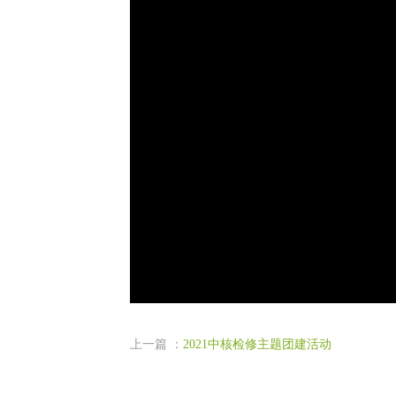
上一篇 ：
2021中核检修主题团建活动