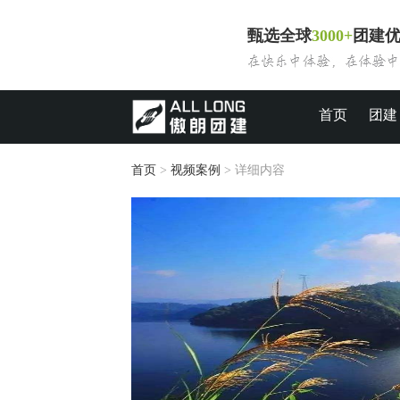
甄选全球
3000+
团建
首页
团建
首页
>
视频案例
> 详细内容