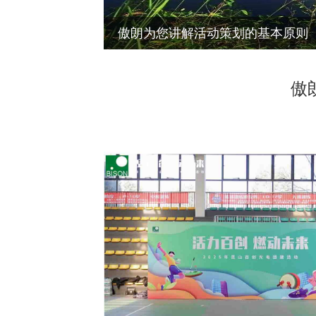
傲朗为您讲解活动策划的基本原则
傲