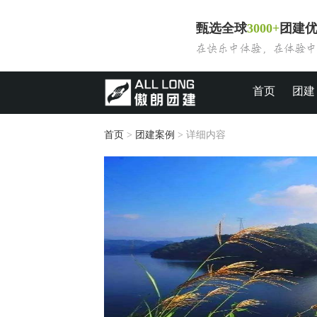
甄选全球
3000+
团建
首页
团建
首页
>
团建案例
> 详细内容