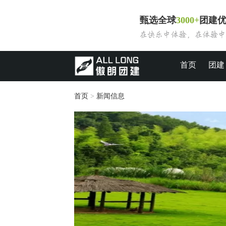
甄选全球
3000+
团建
首页
团建
首页
>
新闻信息