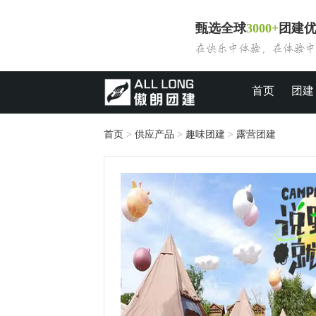
甄选全球
3000+
团建
首页
团建
首页
>
供应产品
>
趣味团建
>
露营团建