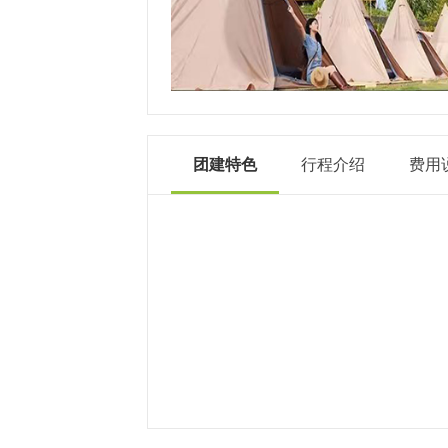
团建特色
行程介绍
费用