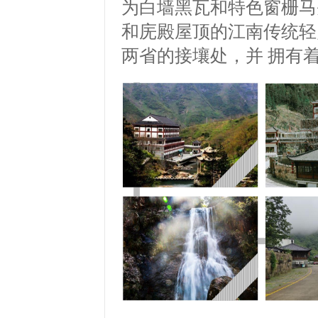
为白墙黑瓦和特色窗栅马
和庑殿屋顶的江南传统轻
两省的接壤处，并 拥有