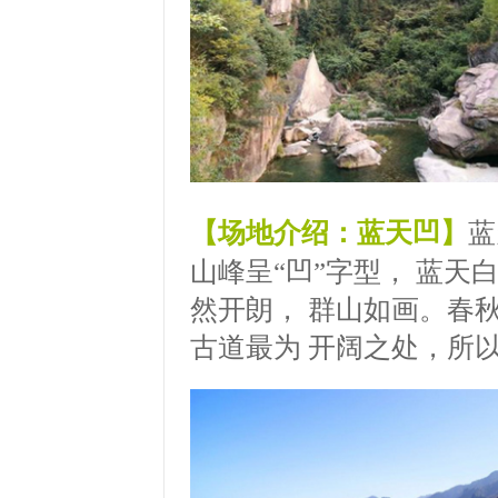
【场地介绍：蓝天凹】
蓝
山峰呈“凹”字型， 蓝天
然开朗， 群山如画。春
古道最为 开阔之处，所