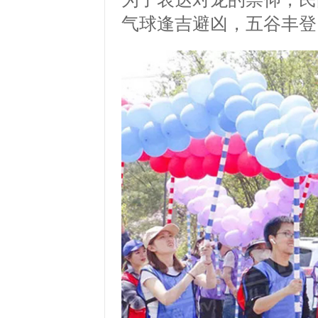
气球逢吉避凶，五谷丰登