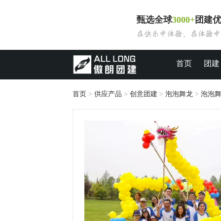
甄选全球
3000+
团建
首页
团建
首页
>
供应产品
>
创意团建
>
泡泡舞龙
>
泡泡