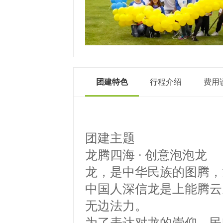
团建特色
行程介绍
费用
团
建
主
题
龙腾四海
·
创意泡泡龙
龙，是中华民族的图腾，
中国人深信龙是上能腾云
无边法力。
为了表达对龙的崇仰，民