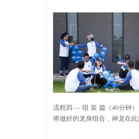
流程四
—
组
装
篇（
40
分钟）
将做好的龙身组合，神龙在此