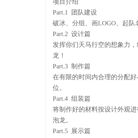
项
目
介
绍
Part.1
团队建设
破冰、分组、画
LOGO
、起队
Part.2
设计篇
发挥你们天马行空的想象力，
龙！
Part.3
制作篇
在有限的时间内合理的分配好
位。
Part.4
组装篇
将制作好的材料按设计外观进
泡龙。
Part.5
展示篇