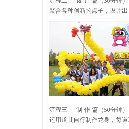
流程二
—
设
计
篇（
30
分钟）
聚合各种创新的点子，设计出
流程三
—
制
作
篇（
50
分钟）
运用道具自行制作龙身，每道