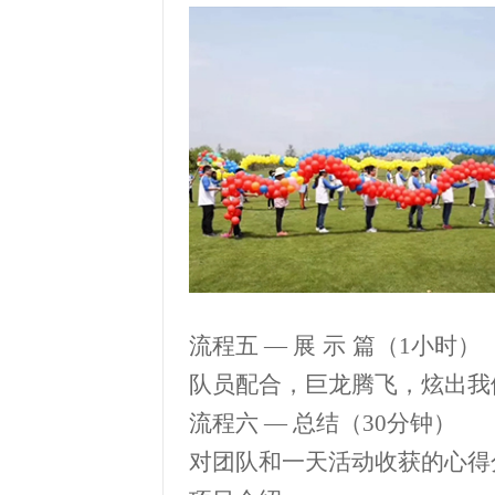
流程五
—
展
示
篇（
1
小时）
队员配合，巨龙腾飞，炫出我
流程六
—
总结（
30
分钟）
对团队和一天活动收获的心得