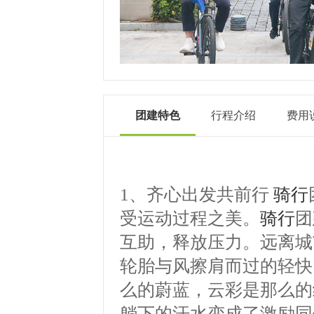
团建特色
行程介绍
费用
1、齐心出发共前行
骑行
受运动过程之美。
骑行
团
互助，释放压力。远离城
轮胎与风擦肩而过的轻快，迷
么的蔚蓝，云彩是那么的
躺下的汗水变成了激励同