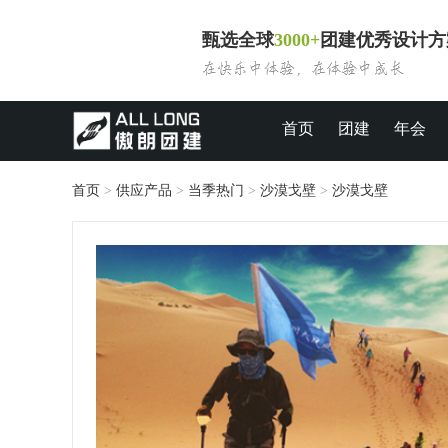
甄选全球
3000+
团建优秀设计方
首页
团建
年会
首页
>
供应产品
>
当季热门
>
沙漠戈壁
>
沙漠戈壁