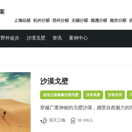
案
野外徒步
沙漠戈壁
资讯
案例中心
沙漠戈壁
创业之路就像沙漠戈壁
没有风景
没有伙伴
穿越广袤神秘的戈壁沙漠，感受自然魅力的
四天三晚
30-100人