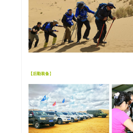
【后勤装备
】