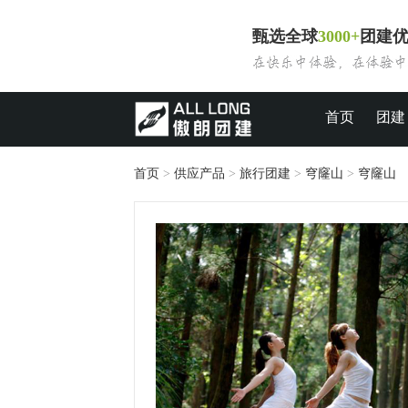
甄选全球
3000+
团建
首页
团建
首页
>
供应产品
>
旅行团建
>
穹窿山
>
穹窿山