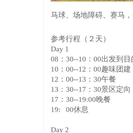
马球、场地障碍、赛马，
参考行程（２天）
Day 1
08
：
30--10
：
00
出发到目
10
：
00--12
：
00
趣味团建
12
：
00--13
：
30
午餐
13
：
30--17
：
30
景区定向
17
：
30--19:00
晚餐
19: 00休息
Day 2