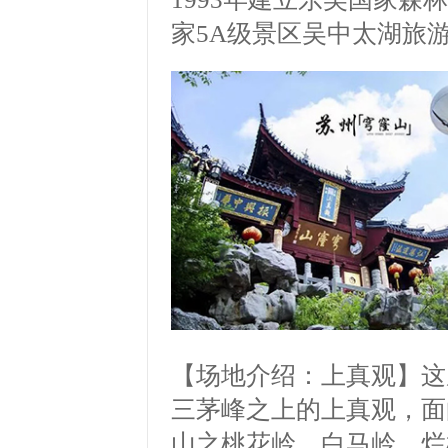
家
5A
级景区吴中太湖旅
【场地介绍：上真观】
这
三茅峰之上的上真观，面
山之桃花岭、白马岭、烂