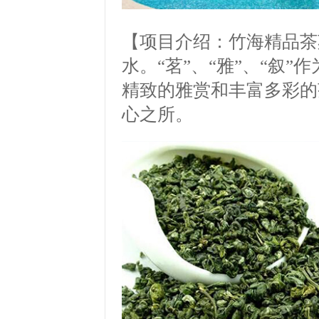
【项目介绍：竹海精品茶
水。
“
茗
”
、
“
雅
”
、
“
叙
”
作
精致的雅赏和丰富多彩的
心之所。