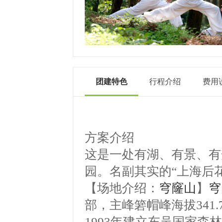
团建特色
行程介绍
费用
方案介绍
这是一处有湖、有景、有
园。名副其实的
“
上海后
【场地介绍：
穹窿山
】
穹
部，主峰箬帽峰海拔
341.
1993
年建立东吴国家森林