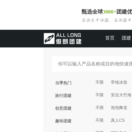
甄选全球
3000+
团建
首页
团建
不限
旱地冰壶
当季热门
不限
安吉大竹海
旅行团建
不限
泡泡舞龙
创意团建
不限
真人CS
趣味团建