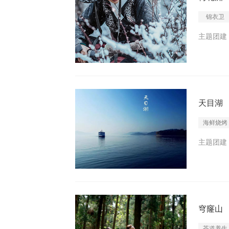
锦衣卫
主题团建 I
天目湖
海鲜烧烤
主题团建 I
穹窿山
茶道养生