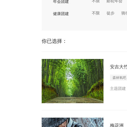
不限
邮轮年会
年会团建
不限
徒步
骑
健康团建
你已选择：
安吉大
森林氧吧
主题团建 I
梅花洲