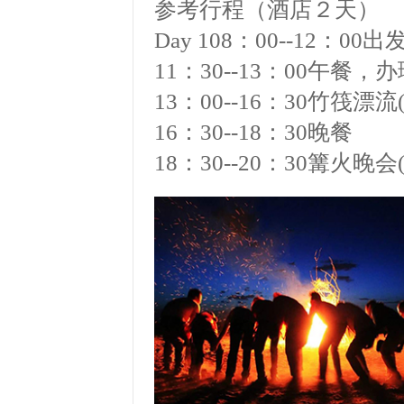
参考行程（酒
店２天）
Day 108：00--12：0
11
：
30--13
：
00
午餐，办
13
：
00--16
：
30
竹筏漂流(
16
：
30--18
：
30
晚餐
18
：
30--20
：
30
篝火晚会(