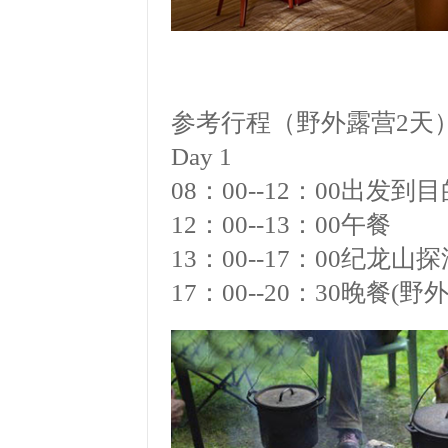
参考行程（野外露营
2
天
Day 1
08
：
00--12
：
00
出发到目
12
：
00--13
：
00
午餐
13
：
00--17
：
00
纪龙山探洞
17
：
00--20
：
30
晚餐(野外