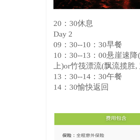
20
：
30
休息
Day 2
09
：
30--10
：
30
早餐
10
：
30--13
：
00
悬崖速降
上)or竹筏漂流(飘流揽胜,
13
：
30--14
：
30
午餐
14
：
30
愉快返回