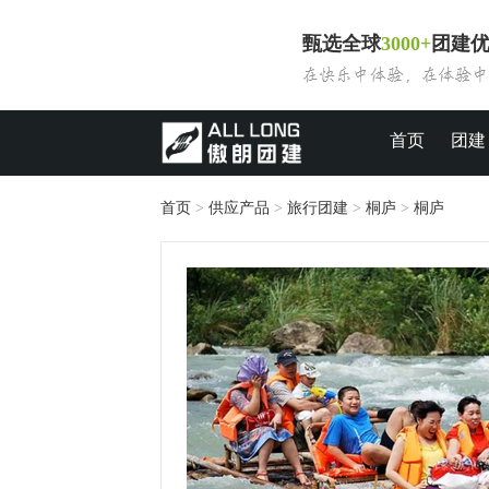
甄选全球
3000+
团建
首页
团建
首页
>
供应产品
>
旅行团建
>
桐庐
>
桐庐