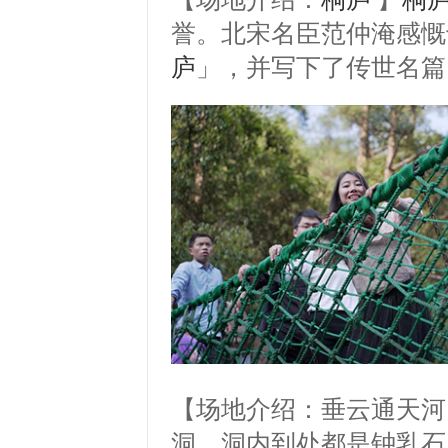
誉。北宋名臣范仲淹感慨
庐
」，并写下了传世名篇
【场地介绍：垂云通天河
洞。洞内到处都是钟乳石