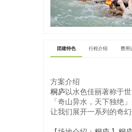
团建特色
行程介绍
费用
方案介绍
桐庐
以水色佳丽著称于世
「奇山异水，天下独绝」
让我们展开一系列的奇幻
【场地介绍：
桐庐
】
桐