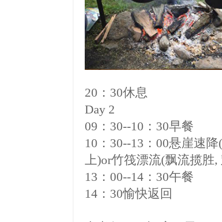
20
：
30
休息
Day 2
09
：
30--10
：
30
早餐
10
：
30--13
：
00
悬崖速降
上)or竹筏漂流(飘流揽胜,
13
：
00--14
：
30
午餐
14
：
30
愉快返回